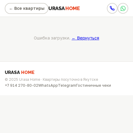
URASA
HOME
← Все квартиры
Ошибка загрузки.
← Вернуться
URASA
HOME
© 2025 Urasa Home · Квартиры посуточно в Якутске
Бронирование
✕
+7 914 270-80-02
WhatsApp
Telegram
Гостиничные чеки
ЗАЕЗД
ВЫЕЗД
Выберите дату
Выберите дату
ТЕЛЕФОН *